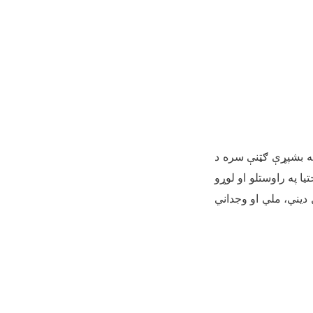
په بشپړې ګټنې سره د
ا په راوستلو او لوړو
دیني، ملي او وجداني