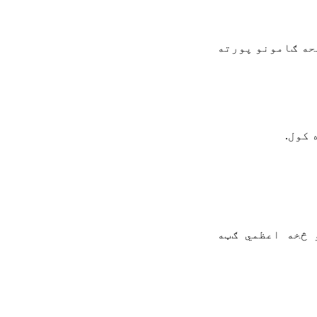
حه ګامونو پورته
 کول
.
 څخه اعظمي ګټه