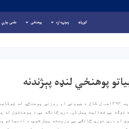
کورپاڼه
زمونږپه اړه
پوهنځی
علمی چارې
اصلي
منځپانګه
دانګل
دبیاتو پوهنځي لنډه پېژندنه
ادبیاتو پوهنځی په ۱۳۹۳هـ ل کال د ښوونې او روزنې پوهنځي له 
ې او درې نورې څانګې یې وروسته پيل شوې.
د ادبیاتو پو