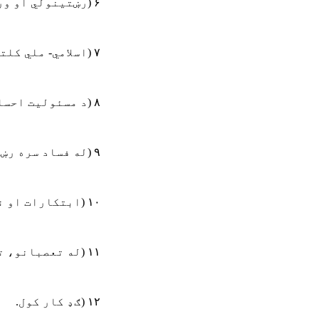
۶
)
رښتینولي او ور
۷
)
اسلامي- ملي کلت
۸
)
د مسئولیت احسا
۹
)
له فساد سره رښ
۱۰
)
ابتکارات او ن
۱۱
)
له تعصبانو، ت
۱۲
)
ګډ کار کول
.