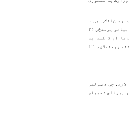
وزارت په منظورۍ
واړه څانګې یې د
پوهنځي له ایجاده مخکې په ښوونه او روزنه پوهنځي کې هم وې. د ژبو او ادبیاتو پوهنځی ۲۴
کادري غړي لري، له دې ډلې څخه ۲ تنه استادان په ایران، ۱ په مالیزیا او ۵ کسه په
افغانستان کې د دوکتورا او ماسټرۍ په زده کړو بوخت دي او له دې څخه ۸ تنه پوهنملان، ۱۳
لارې، چې د ټولنې
و بریالي تحصیلي