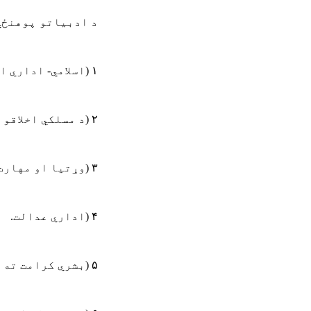
د ادبیاتو
پوهنځي
۱
)
اسلامي- اداري ا
۲
)
د مسلکي اخلاقو 
۳
)
وړتیا او مهارت
۴
)
اداري عدالت
.
۵
)
بشري کرامت ته 