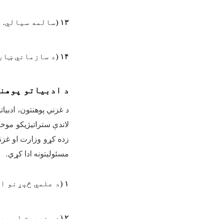
۱۳
)
سالمه سیالي
.
۱۴
)
د سازماني ښار
د ادبیاتو پوهن
د غزني پوهنتون، ادبی
لاندې ستراتیژیکو موخو
زده کړو وزارت او غزن
مسئولیتونه ادا کړي
.
۱
)
د علمي څېړنو ا
۲
)
د مدیریت او رهب