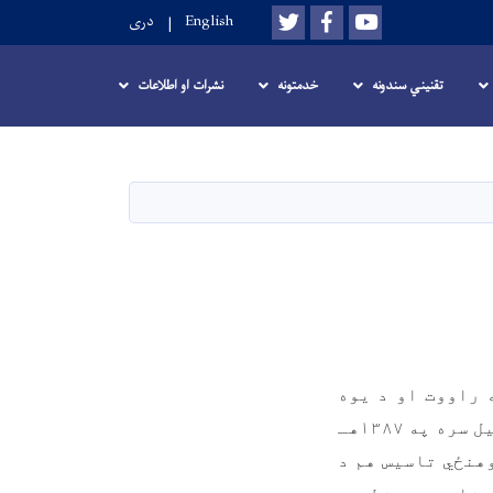
Twitter
Facebook
Youtube
English
دری
تقنيني سندونه
خدمتونه
نشرات او اطلاعات
چوکاټه راووت او د یوه
خپلواک پوهنځي په توګه یې فعالیت پیل کړ. دري څانګه یې د پوهنتون له پيل سره په ۱۳۸۷هـ
هنځي تاسیس هم د