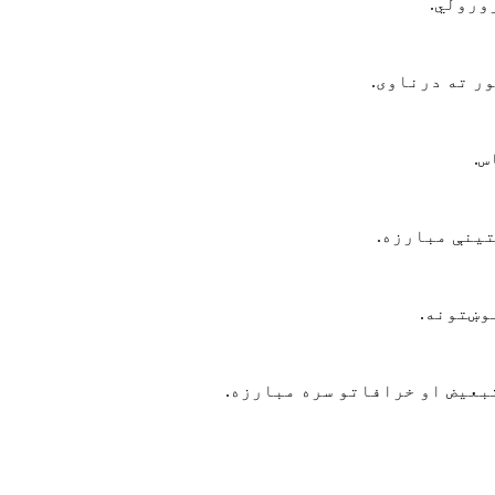
ورولي
.
ور ته درناوی
.
س
.
تینې مبارزه
.
وښتونه
.
بعیض او خرافاتو سره مبارزه
.