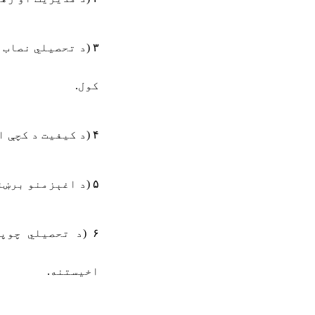
۳
)
د تحصیلي نصاب 
کول
.
۴
)
د کیفیت د کچې 
۵
)
د اغېزمنو برښن
۶
)
د تحصیلي چوپړ
اخیستنه
.