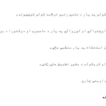
کولو په پار د علمي رتبو ترلاسه کولو کوښښونه،
اوچتوالي او لوړوالي په پار د ماسټرۍ او دوکتورا د بر
ن استحکام په پار منظمې هڅې،
او کرېکولم د بشپړ تطبیق هلې ځلې،
 اړینې چارې
ه