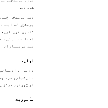
نورو پوهنځیو په 
شوی دی.
دغه پوهنځی څلور 
تنه پوهنیاران او ۳ تنه نوماند پوهنیار د
لرلید
د ژبو او ادبیاتو 
د اړتیاوو سره په
او څېړنیز مرکز په
مأموریت