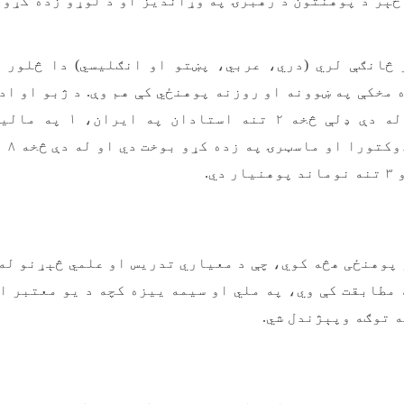
څېر د پوهنتون د رهبرۍ په وړاندیز او د لوړو زده کړو 
څانګې لري (دري، عربي، پښتو او انګلیسي) دا څلور 
ي.
پوهنځی هڅه کوي، چې د معیاري تدریس او علمي څېړنو له 
 مطابقت کې وي، په ملي او سیمه ییزه کچه د یو معتبر ا
 توګه وپېژندل شي.