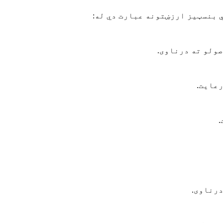
 بنسټیز ارزښتونه عبارت دي له
:
صولو ته درناوی
.
رعایت
.
.
درناوی
.