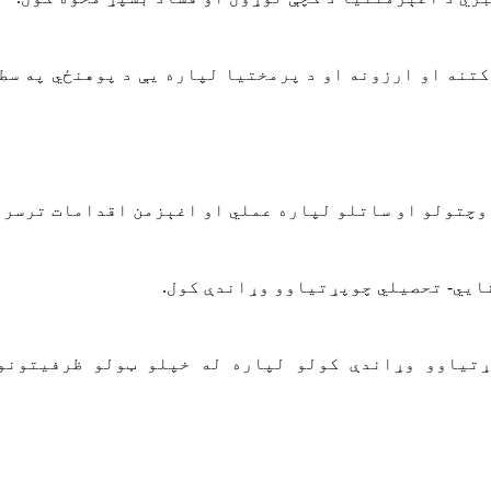
کتنه او ارزونه او د پرمختیا لپاره یې د پوهنځي په سط
اوچتولو او ساتلو لپاره عملي او اغېزمن اقدامات ترسره
ایي- تحصیلي چوپړتیاوو وړاندې کول
.
تیاوو وړاندې کولو لپاره له خپلو ټولو ظرفیتونو