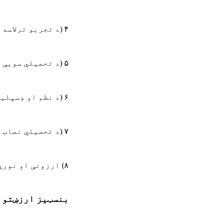
۴
)
د تجربو ترلاسه 
۵
)
د تحصیلي سویې 
۶
)
د نظم او ډسپلی
۷
)
د تحصیلي نصاب 
۸)
ارزونې او نورې
بنسټیز ارزښتون