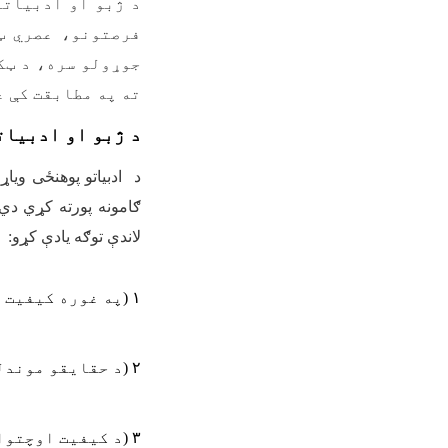
د ژبو او ادبیاتو
فرصتونو، عصري ټ
جوړولو سره، د ټک
ته په مطابقت کې ع
د ژبو او ادبیات
د ادبیاتو پوهنځی ویا
ګامونه پورته کړي دي 
لاندې توګه یادې کړو:
۱
)
په غوره کیفیت 
۲
)
د حقایقو موندل
۳
)
د کیفیت اوچتوا