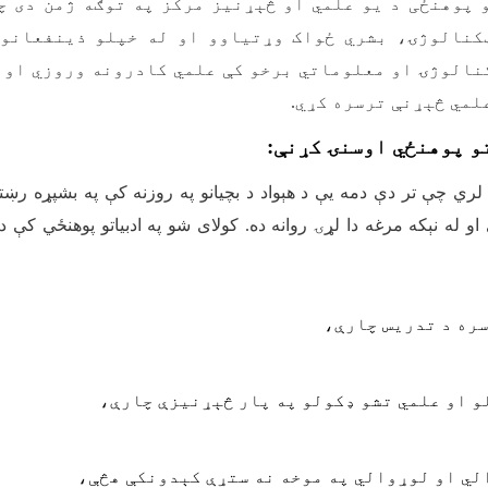
 پوهنځی د یو علمي او څېړنیز مرکز په توګه ژمن دی چ
کنالوژۍ، بشري ځواک وړتیاوو او له خپلو ذینفعانو 
نالوژۍ او معلوماتي برخو کې علمي کادرونه وروزي او 
لمي څېړنې ترسره کړي.
و پوهنځي اوسنۍ کړنې:
ړ لري چې تر دې دمه یې د هېواد د بچیانو په روزنه کې په بشپړه ر
او له نېکه مرغه دا لړۍ روانه ده. کولای شو په ادبیاتو پوهنځي کې 
سره د تدریس چارې،
و او علمي تشو ډکولو په پار څېړنیزې چارې،
لي او لوړوالي په موخه نه ستړې کېدونکې هڅې،