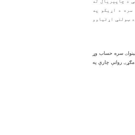
ې د چاپېریال له
سره د اړیکو په
د ټولنې اړتیاوو
ښتینولۍ سره حساب وړ
دمګړۍ روانې چارې په