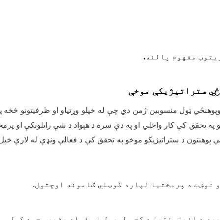
یتوب مفهوم پالنه
.
ځي ستراتیژیکې موخې
اتوپوهنځي ټول منسوبین ژمن دي چې له خپلو وړتیاو او ظرفیتونو څخه 
 په تحقق کې کار واخلي او په دې سره د هېواد د ښې راتلونکې او پرمختی
ي پوهنتون د ستراتیژیکو موخو په تحقق کې د فعالې ونډې له لارې خپل 
و نوښت د پرمختیا لپاره کوټلي ګامونه اوچتول
.
ري د اغېزمنتیا د کچې لوړول او فساد بشپړ محوه کول
.