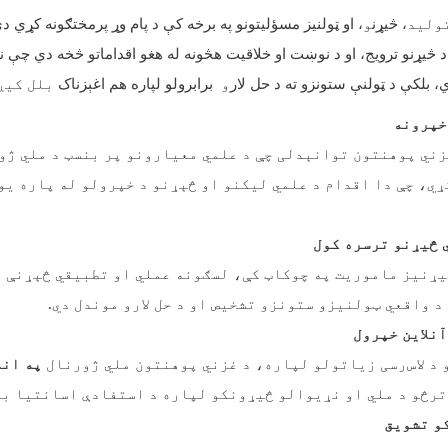
ولید
، څیړن
و
، او ټولنیز مسؤلیتونو په برخه کې د پام وړ پرمختګونه کړي دي
 د څیړنو ترویج، او د نوښت او خلاقیت هڅونه له هغو اقداماتو څخه دي چې ن
 بلکې د ټولنې ستونزو ته د حل لار
و
برابرولو لپاره هم اغېزناک
بلل کیږ
خپرونه
زني پوهنتون توانېدلی چې د علمي معیارونو پر بنسټ د ملي ژ
ي، چې دا اقدام د علمي لیکنو او څېړنو د خپرولو له پاره یو
 څیړنو ترسره کول
یړنیز ماموریت په چوکاټ کې، لسګونه عملي او تطبیقي څېړنې 
د واقعي ټولنیزو ستونزو تشخیص او د حل لارو موندل دي
.
آنلاین خپرول
 د لاس‌رسی زیاتولو لپاره، د غزني پوهنتون ملي ژورنال
په انل
ترڅو د ملي او نړیوالو څیړونکو لپاره د استفادې اسانتیا ب
و تشویق