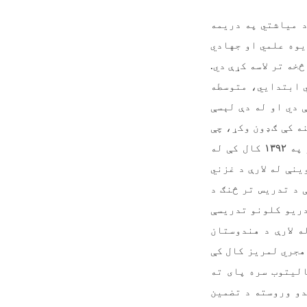
د میاشتي په دریمه
یوه علمي او جهادي
خه تر لاسه کړې دي.
ي ابتدایي، متوسطه
 دي او له دې لېسې
نه کې ګډون وکړ، چې
 په
۱۳۹۲
کال کې له
نې له لارې د غزني
 د تدریس تر څنګ د
دریو کلونو تدریسې
 لارې د هندوستان
واد د ځنګونو او څیړنو انستیتوت ته د ماستري زده کړو په موخه ولاړ، په ۱۳۹۷ هجري لمریز کال کې
لیتوب سره پای ته
دو وروسته د تضمین