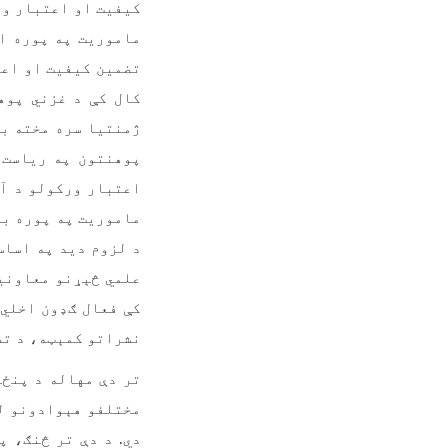
کیفیت او اعتبار ور
ماموریت په پوره اخ
تضمین کیفیت او اعت
کال کې د غزني پوه
ژمنتیا سره مخته بی
پوهنتون په ریاست 
اعتبار ورکولو د آم
د لزوم دید په اساس
علمي څېړنو معاونیت
کې فعال ګډون اخلي.
نشراتو کمېټه، د تض
تر دې مهاله د پنځو
مختلفو هېوادونو ل
دي. د دې تر څنګ، 