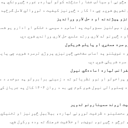
 هڅونې او سیالۍ فضا رامنځته کولو لپاره، غوره څیړونکي په 
تشویق شوي، چې دا کار د څېړنیز کیفیت د لوړوالي لامل ګرځېدل
نزو پیژندنه او د حل لارو وړاندیز
ن د ټولنیز مسؤولیت په اساس، د سیمې د خلکو او ادارو یو شم
 د څېړنو له لارې ورته علمي حل لارې وړاندې شوي دي
.
و سره همغږي او پایلو شریکول
و د غوښتنو په اساس مشخصې څېړنیزې پروژې ترسره شوې، چې پایل
سره شریکې شوي دي.
فرانس لپاره اماده‌ګي نیول
 پراخولو او نوو نظریاتو ته د زمینې برابرولو په موخه، د م
کنفرانس لپاره چمتووالی نیول شوی کوم چې به د روان 
قیت اړوند سمینارونو تدویر
 محصلینو د ظرفیت لوړونې لپاره، بېلابېل څیړنیز او تخنیکي
 ترڅو د څېړنو، نوښت، او خلاقیت فرهنګ ته وده ورکړل شي
.