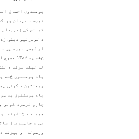
پوهندوی احسان الل
نیټه د میدان وردګو
کورنۍ کې زیږېدلی د
د لومړنیو دیني زده
او لیسې دوره یې د 
څخه په
۱۳
۸۶ هجري
له نېکه مرغه د نن
یاد پوهنتون څخه په
پوهنتون د کرنې په 
یاد پوهنتون په ټول
چارو ترسره کولو و
یې د چاپیریال سات
ورسوله او بیرته ډک