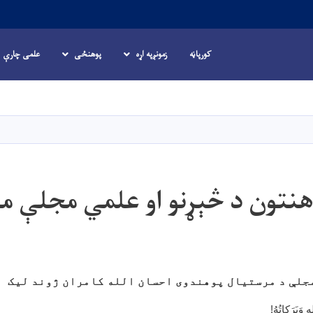
کورپاڼه
زمونږپه اړه
پوهنځی
علمی چارې
اصلي
منځپانګه
دانګل
هنتون د څېړنو او علمي مجلې م
مجلې د مرستیال
پوهندوی احسان الله کامران ژوند لیک
ِ وَبَرَكاتُهُ!