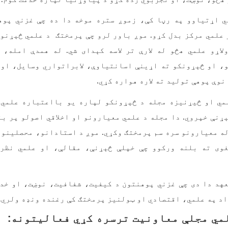
ي اړتیاوو په رڼا کې، زموږ ستره موخه دا ده چې غزني پوه
علمي مرکز بدل کړو. موږ باور لرو چې پرمختګ د علمي څېړنو
لاړو علمي هڅو له لارې تر لاسه کېدای شي. له همدې امله، 
، او څېړونکو ته اړینې اسانتیاوې، لابراتواري وسایل، او 
 نوې پوهې تولید ته لاره هواره کړي
.
مي او څیړنیزه مجله د څېړونکو لپاره یو بااعتباره علمي 
ړنې خپروي. دا مجله د علمي معیارونو او اخلاقي اصولو پر بن
له معیارونو سره سم پرمختګ وکړي. موږ د استادانو، محصلینو 
وی ته بلنه ورکوو چې خپلې څېړنې، مقالې، او علمي نظر
عهد دا دی چې غزني پوهنتون د کیفیت، شفافیت، نوښت، او خدم
واد په علمي، اقتصادي او ټولنیز پرمختګ کې رغنده ونډه ولري
.
مي مجلې معاونیت ترسره کړي فعالیتونه: