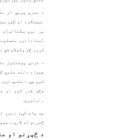
د عصري پوهې او مل
نوښتګر، او څېړنیز 
پر نوې ټکنالوژۍ و
استادانو، محصلینو
کړو، څو وکولای شي د
د غزني پوهنتون عل
هېواد دننه علمي څې
کوي چې د علمي نړۍ 
هڅو قدر کوو او هغ
راولیږي
.
په پای کې، زموږ ت
څېړنو له لارې د هې
د څېړنو او عل