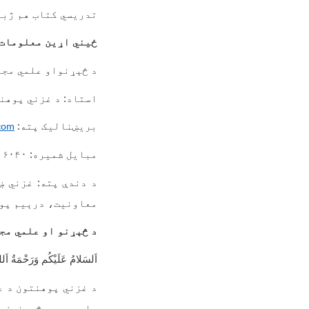
تدریسي کتاب هم ژبا
ځیني اړین معلومات
د څېړنواو علمي مجل
استاد: د غزني پوهن
بریښنالیک پته:
com
مبایل شمیره: ۰۷۹۱۹۱۰۰۷۰/۰۷۸۱۶۱۶۰۴۰
د دندې پته: غزني ښ
معاونیت، درېیم پو
د څېړنو او علمي مج
اَلسَلامُ عَلَيْكُم وَرَحْمَةُ اَلله
د غزني پوهنتون د ع
علمي ودې، څېړنیزو 