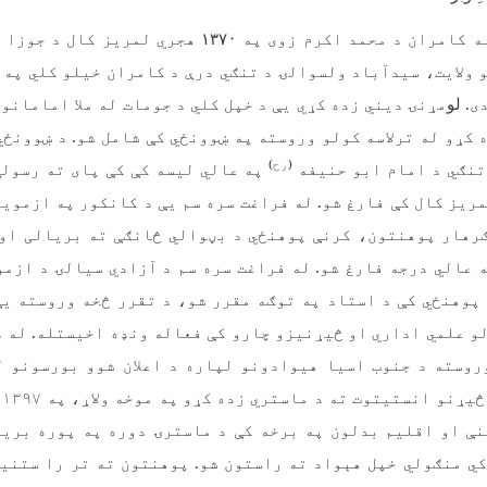
ه کامران د محمد اکرم زوی په
۱۳۷
۰ هجري لمریز کال د جوزا 
 ولایت، سیدآباد ولسوالۍ د تنګي درې د کامران خیلو کلي په 
ی.
لو
مړنۍ دیني زده کړي یې د خپل کلي د جومات له ملا امامانو څ
 کړو له ترلاسه کولو وروسته په ښوونځي کې شامل شو. د ښوونځ
(رح)
تنګي د امام ابو حنیفه
په عالي لیسه کې کې پای ته رسولې
 لمریز کال کې فارغ شو. له فراغت سره سم یې د کانکور په ازموی
ګرهار پوهنتون، کرنې پوهنځي د بڼوالي څانګې ته بریالی او
 عالي درجه فارغ شو. له فراغت سره سم د آزادي سیالۍ د ازموی
پوهنځي کې د استاد په توګه مقرر شو، د تقرر څخه وروسته یې
و علمي اداري او څیړنیزو چارو کې فعاله ونډه اخیستله. له 
روسته د جنوب اسیا هیوادونو لپاره د اعلان شوو بورسونو له
هی
نې او اقلیم بدلون په برخه کې د ماسترۍ دوره په پوره بریا
ي منګولي خپل هېواد ته راستون شو. پوهنتون ته تر را ستنی