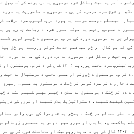
کلو د آمر په حیث وټاکل شو، نوموړي په دې برخه کې له ټول تو
لاص او شوق سره ترسره کړ چې د نوموړي د ماموریت په دوره 
بار اخیستلو دوهمه مرحله په پوره بریالیتوب سره ترلاسه ک
نتون د عمومي رئیس په توګه مقرر شو، د ریاست چارې یې په 
ولې چې په نوموړې دوره کې غزني پوهنتون د ځینو لویو لاسته 
کې له یو کال او څو میاشتو خدمت کولو وروسته یو ځل بیا 
ر په حیث و ټاکل شو، نوموړې په دې دوره کې هم له پوره اخلا
ماموریت په پوره بریالیتوب سره مخته یوړ. په ۱۴۰۴ کال کې 
 د غزني پوهنتون د څیړنو او علمي مجلې د مرستیال په حیث و
 د چارو د تر سره کولو تر څنګ د پوهنتون په علمي، رهبري 
 د دې تر څنګ د پوهنتون په سطح د ځینو مهمو کمیټو لکه د څې
مین کیفیت کمېټه، د ستراتیژیک پلان کمېټه او نورو کې غړیتوب
 داخلي مقالو تر څنګ د پنځو په شاوخوا کې نړۍ والي مقالې
که پاکستان، جاپان او نورو هېوادونو په معتبرو ژونالونو 
په
۱۴۰
۳ کال کې یې د هایدروپونیک او محافظت شوې کرنې تر ع