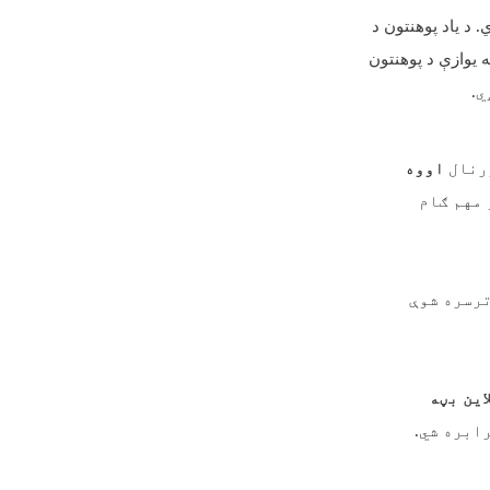
. د یاد پوهنتون د
ه یوازې د پوهنتون
ي
.
ورنال
اووه
 مهم ګام
ترسره شوې
این بڼه
رابره شي
.