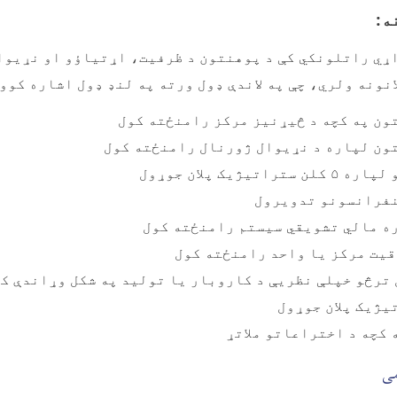
ه:
ړي راتلونکي کې د پوهنتون د ظرفیت، اړتیاؤو او نړیو
انونه ولري، چې په لاندې ډول ورته په لنډ ډول اشاره کوو:
ون په کچه د څیړنیز مرکز رامنځته کول
ون لپاره د نړیوال ژورنال رامنځته کول
اتیژیک پلان جوړول
نفرانسونو تدویرول
ه مالي تشویقي سیستم رامنځته کول
اقیت مرکز یا واحد رامنځته کول
ترڅو خپلې نظریې د کاروبار یا تولید په شکل وړاندې ک
یژیک پلان جوړول
 کچه د اختراعاتو ملاتړ