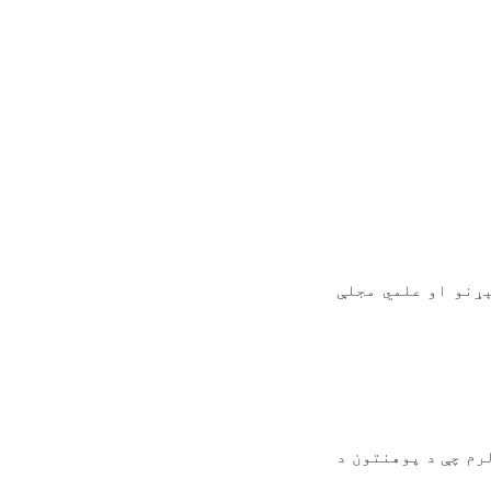
ېړنو او علمي مجلې
رم چې د پوهنتون د