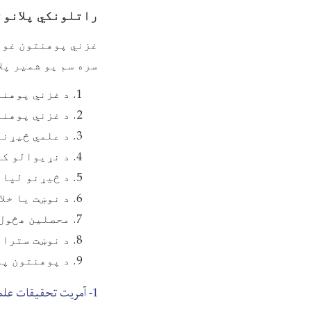
راتلونکي پلانون
غزني پوهنتون غوا
سره سم یو شمیر پل
د غزني پوهنت
د غزني پوهنت
د علمي څیړنو لپاره ۵ کلن ستر
د نړیوالو ک
د څیړنو لپار
د نوښت یا خل
محصلین هڅول 
د نوښت سترات
د پوهنتون په
1- آمریت تحقیقات علمی