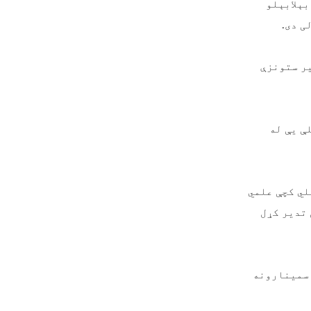
بېلابېلو
ی دی
.
یر ستونزې
ې یې له
لي کچې علمي
۱۴۰۴ کال په جریان کې تدیر کړل
 سمینارونه