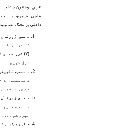
غزني پوهنتون د علم
ي ت
علمي بنسټونو پیاوړتیا،
داخلي پرمختګ تضمینوي،
د
ملي ژورنال 
تر دې مهاله غ
(
۷)
ګڼې
خپرې کړ
ګڼل کېږي
د
علمي تطبیقي
د پوهنتون د څ
دي چې موخه یې 
د ملي ژورنال 
د علمي خپرونو
خپور شوی دی، 
د غوره څیړونک