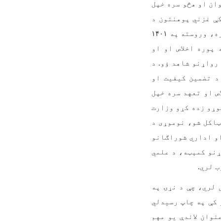
ان او هڅو سره خپل
کې غزني پوهنتون د
ړه، وروسته په
۱۴۰۱
پوره اخلاص او او
رواړنو شاهد ؤو. د
د تضمین کیفیت او
ص او تعهد سره خپل
د غزني پوهنتون او لوړو زده کړو وزارت
ټاکل شو، نوموړی د
او اداري شوراګانو
ړنو کمېټه، د علمي
 لري.
 لري، چې د نړۍ په
کې په چاپ رسیدلي
نوان لاندې یو مهم