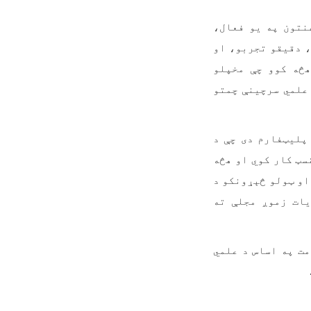
نتون په یو فعال،
، دقیقو تجربو، او
هڅه کوو چې مخپلو
علمي سرچینې چمتو
پلیټفارم دی چې د
سټ کار کوي او هڅه
او ټولو څېړونکو د
یات زموږ مجلې ته
ت په اساس د علمي