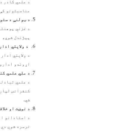
د علمي کادر د
مناسبتونو کې 
د ټولنې د ستو
د غزني پوهنتو
پیژندل شوې، او
د ولایتي ادار
د ولایتي ادار
اړوندو ادارو 
د ملي علمي کن
د علمي تبادلو
شي.
د نوښت او خلا
د استادانو او
ترسره شوي دي،