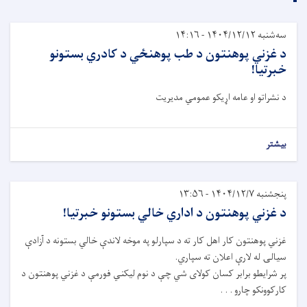
سه‌شنبه ۱۴۰۴/۱۲/۱۲ - ۱۴:۱۶
د غزني پوهنتون د طب پوهنځي د کادري بستونو
خبرتیا!
د نشراتو او عامه اړیکو عمومي مدیریت
بیشتر
پنجشنبه ۱۴۰۴/۱۲/۷ - ۱۳:۵۶
د غزني پوهنتون د اداري خالي بستونو خبرتیا!
غزني پوهنتون کار اهل کار ته د سپارلو په موخه لاندې خالي بستونه د آزادې
سيالۍ له لارې اعلان ته سپاري.
پر شرايطو برابر کسان کولای شي چې د نوم لیکني فورمې د غزني پوهنتون د
کارکوونکو چارو . . .