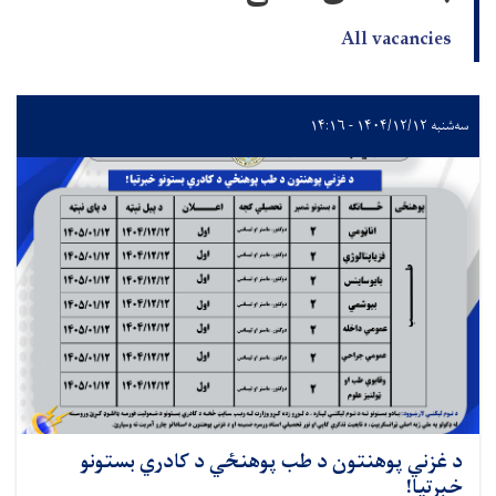
All vacancies
سه‌شنبه ۱۴۰۴/۱۲/۱۲ - ۱۴:۱۶
د غزني پوهنتون د طب پوهنځي د کادري بستونو
خبرتیا!