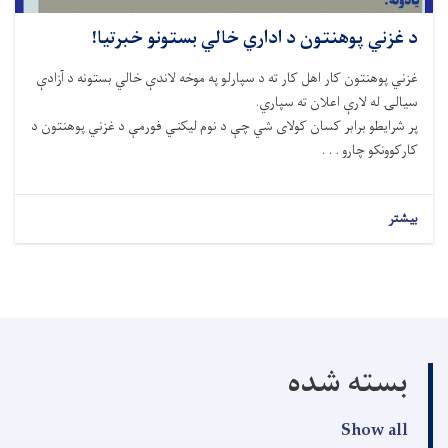
د غزني پوهنتون د اداري خالي بستونو خبرتیا!
غزني پوهنتون کار اهل کار ته د سپارلو په موخه لاندې خالي بستونه د آزادې
سيالۍ له لارې اعلان ته سپاري.
پر شرايطو برابر کسان کولای شي چې د نوم لیکني فورمې د غزني پوهنتون د
کارکوونکو چارو . . .
بیشتر
بسته شده
Show all