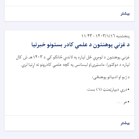
بیشتر
پنجشنبه ۱۴۰۳/۱/۱۶ - ۱۱:۴۳
د غزني پوهنتون د علمي کادر بستونو خبرتیا
غزني پوهنتون د لومړي ځل لپاره په لاندې څانګو کې د ۱۴۰۳هـ.ش کال
لپاره د دوکتورا، ماسټرۍاو لېسانس په کچه علمي کادرونو ته اړتیا لري.
د ژبو او ادبیاتو پوهنځی؛
•دري دیپارټمنټ (۱) بست.
•عر . . .
بیشتر