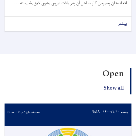
افغانستان وسپردن کار به اهل آن ودر یافت نیروی بشری لایق ,شایسته . . .
بیشتر
Open
Show all
جمعه ۱۴۰۰/۲/۱۰ - ۹:۵۸
Ghazni City,Afghanistan