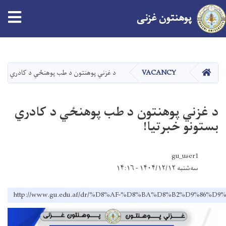
پوهنتون
غزنی
Skip
to
main
صفحه اصلی
د غزني پوهنتون د طب پوهنځي د کادري بست!
VACANCY
content
د غزني پوهنتون د طب پوهنځي د کادري
بستونو خبرتیا!
gu_user1
سه‌شنبه ۱۴۰۴/۱۲/۱۲ - ۱۴:۱۶
http://www.gu.edu.af/dr/%D8%AF-%D8%BA%D8%B2%D9%