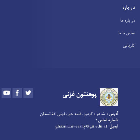
در باره
در باره ما
تماس با ما
کاریابی
Youtube
Facebook
Twitter
پوهنتون
غزنی
آدرس :
شاهراه گردیز ،قلعه جوز،غزنی افغانستان
شماره تماس :
:ghazniuniversity@gu.edu.af
ایمیل