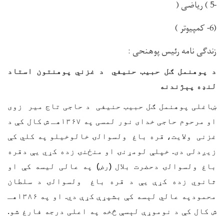
-5 ) ریاضی (
(6- کمپيوتر )
زندگی نامه رئیس پوهنحی :
د پوهنمل ګل حبیب حنیفي د غزني پوهنتون استاد
لنډه پېژندنه
ښاغلی پوهنمل ګل حبیب حنیفی د حاجی تاج میر زوی
او مرحوم حاجی خدای نور لمسی په ۱۳۶۷هـ ش کال کې د
غزنی ولایت، قره باغ ولسوالۍ خالوخیلو په کلي کې
زیږدلی دی. خپلې لومړنۍ او منځنۍ زده کړي یې دقره
باغ ولسوالۍ دحضرت بلال (رض) په عالی لیسه کې او
ثانوي زده کړې یې د قره باغ ولسوالۍ د سلطان
محمودپه عالي لېسه کې بشپړې کړې دي. او په ۱۳۸۶هـ
ش کال کې د نوموړې لېسې څخه په اعلی درجه فارغ شو.