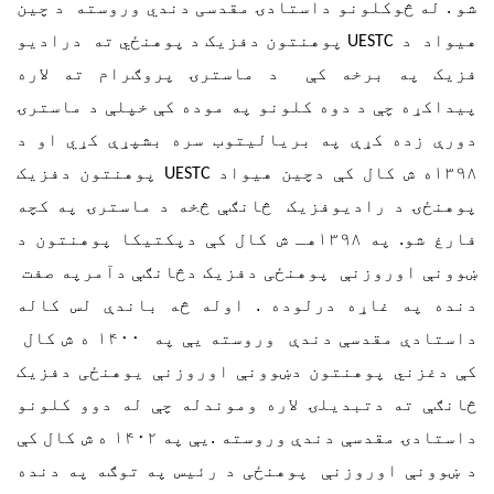
شو . له څوکلونو داستادۍ مقدسی دندي وروسته د چین
هیواد د
پوهنتون دفزیک د پوهنځي ته درادیو
UESTC
فزیک په برخه کې د ماسترۍ پروګرام ته لاره
پیداکړه چې د دوه کلونو په موده کې خپلې د ماسترۍ
دورې زده کړې په بریالیتوب سره بشپړې کړي او د
۱۳۹۸ه ش کال کې دچین هیواد
پوهنتون دفزیک
UESTC
پوهنځۍ د رادیوفزیک څانګې څخه د ماسترۍ په کچه
فارغ شو. په ۱۳۹۸هـ ش کال کې دپکتیکا پوهنتون د
ښوونې اوروزنې پوهنځی دفزیک دڅانګې دآمرپه صفت
دنده په غاړه درلوده . اوله څه باندې لس کاله
داستادې مقدسې دندې وروسته یې په ۱۴۰۰ ه ش کال
کې دغزني پوهنتون دښوونې اوروزنې يوهنځی دفزیک
څانګې ته دتبدیلۍ لاره وموندله چې له دوو کلونو
داستادۍ مقدسې دندې وروسته .یې په ۱۴۰۲ ه ش کال کې
د ښوونې اوروزنې پوهنځی د رئيس په توګه په دنده