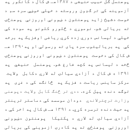
پوهنمل ګل حبیب حنیفی د ۱۳۸۷هـ ش کال د کانکور په
آزموینه کې تر ګډون وروسته د خپلې خوښې سره سم د
خوست دشیخ زاید پوهنتون د ښوونې اوروزنې پوهنځۍ
ته بریالی شو. نوموړي د څلورو کلونو په موده کې
خپلې د لېسانس دورې زده کړې ریاضی اوفزیک په برخه
کې په بریالیتوب سره پای ته ورسولې او په۱۳۹۰ هـ
ش کال کې دخوست پوهنتون د ښوونې اوروزنې پوهنځۍ
څخه د لېسانس په کچه فارغ شو. پوهنمل حنیفي په
۱۳۹۱ ه ش کال د آزادې سیالۍ له لارې دکابل ولایت
مرکز ساینس ریاست د فزیک په څانګه کې د غړی په
توګه دنده پیل کړه.
ددې تر څنګ کابل ولایت دپوهنی
وزارت ترچترلاندې
دودان موسسه کې دماستر ترینتر
په حیث دنده ترسره کړي. د ۱۳۹۱ هـ ش کال په اخر کې د
آزادې سیالۍ له لارې د پکتیکا پوهنتون دښوونې
اوروزنې پوهنځي ته په کادرۍ ازموینې کې بریالی