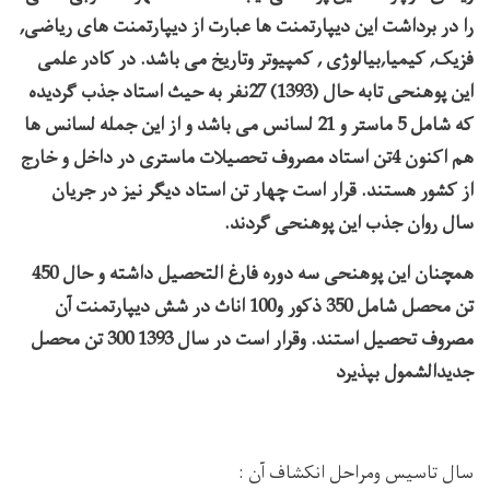
را در برداشت این دیپارتمنت ها عبارت از دیپارتمنت های ریاضی,
فزیک, کیمیا,بیالوژی , کمپیوتر وتاریخ می باشد. در کادر علمی
این پوهنحی تابه حال (1393) 27نفر به حیث استاد جذب گردیده
که شامل 5 ماستر و 21 لسانس می باشد و از این جمله لسانس ها
هم اکنون 4تن استاد مصروف تحصیلات ماستری در داخل و خارج
از کشور هستند. قرار است چهار تن استاد دیگر نیز در جریان
سال روان جذب این پوهنحی گردند.
همچنان این پوهنحی سه دوره فارغ التحصیل داشته و حال 450
تن محصل شامل 350 ذکور و100 اناث در شش دیپارتمنت آن
مصروف تحصیل استند. وقرار است در سال 1393 300 تن محصل
جدیدالشمول بپذیرد
سال تاسیس ومراحل انکشاف آن :