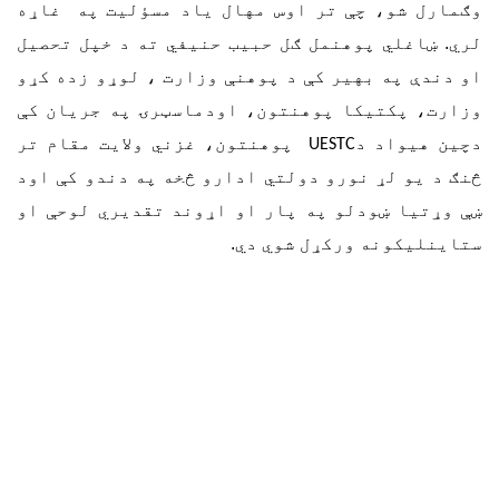
وګمارل شو، چې تر اوس مهال یاد مسؤلیت په غاړه
لري. ښاغلي پوهنمل ګل حبیب حنیفي ته د خپل تحصیل
او دندې په بهیر کې د پوهنې وزارت ، لوړو زده کړو
وزارت، پکتیکا پوهنتون، اودماسټرۍ په جریان کې
دچین هیواد د
پوهنتون، غزني ولایت مقام تر
UESTC
څنګ د یو لړ نورو دولتي ادارو څخه په دندو کې اود
ښې وړتیا ښودلو په پار او اړوند تقدیري لوحې او
ستاینلیکونه ورکړل شوي دي.