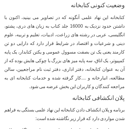
کنونی
کتابخانه
ن
نهاد
علمی
آنگونه
که
در
تصاویر
می
بینید،
اکنون
با
د
نزدیک
به
16000
جلد
کتاب
به
زبان
های
دری،
پشتو،
ربی
در
رشته
های
زراعت،
ادبیات،
تعلیم
و
تربیه،
علوم
یات
و
اقتصاد
در
شرایط
قرار
دارد
که
دارایی
دو
تن
ی
یک
تن
بصفت
مسوول
عمومی
و
یکتن
کتابدار،
یک
پایه
اتاق،
سه
پایه
میز
های
بزرگ
با
چوکی
هایش
بوده
که
از
ن
کتابخانه،
دفتر
اداری،
دفتر
ثبت
نام
مراجعیین،
سالن
بارخانه
و
....
کار
گرفته
شده
و
خدمات
کتابخانه
ای
به
دگان
و
کاربران
این
بخش
عرضه
می
شود
.
شافی
کتابخانه
ن
انکشاف
دادن
کتابخانه
این
نهاد
علمی
بستگی
به
فراهم
دی
دارد
که
قرار
زیر
نگاشته
شده
است
: