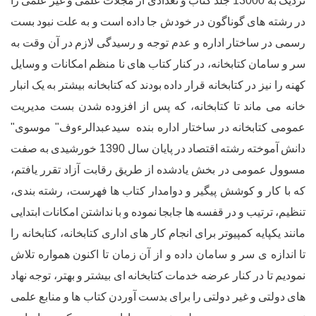
130
جلد
کتاب
و
تعدادی
از
مجلات
علمی
و
غیر
علمی
را
ی
گوناگون
در
خودش
جا
داده
است
و
به
علت
نبود
بست
اختار
اداره
و
عدم
توجه
و
رسیدگی
لازم
در
آن
وقت
به
ن
کتابخانه،
در
کنار
کتاب
های
نا
منظم
امکانات
و
وسایل
در
کتابخانه
قرار
داده
بودند
که
کتابخانه
بیشتر
به
یک
انبار
اند
تا
کتابخانه،
که
پس
از
افزوده
شدن
بست
مدیریت
بخانه
در
ساختار
اداره
بنده
سیدعبدالرءوف
"
موسوی
"
ته
رشته
اقتصاد
در
پایان
سال
1390
خورشیدی
به
صفت
ومی
در
بخش
یادشده
از
طریق
رقابت
آزاد
تقرر
یافتم،
کوشش
پیگیر
و
دوامدار
کتاب
ها
فهرست،
رشته
بندی،
یب
و
در
قفسه
ها
جابجا
نموده
و
با
نداشتن
امکانات
ابتدایی
کمپیوتر
برای
انجام
کار
های
اداری
کتابخانه،
کتابخانه
را
سر
و
سامان
داده
و
از
آن
زمان
تا
اکنون
همواره
تلاش
کنار
عرضه
خدمات
کتابخانه
ای
بیشتر
و
بهتر،
توجه
نهاد
و
غیر
دولتی
را
برای
بدست
آوردن
کتاب
ها
و
منابع
علمی