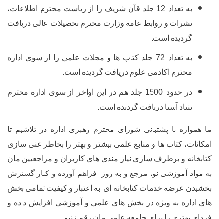
داد
12
جلد
قآن
شریف
را
از
ریاست
محترم
اطلاعات،
ت
و
روابط
عامه
وزارت
محترم
تحصیلات
عالی
دریافت
ده
است
.
داد
72
جلد
کتاب
ها
و
مجلات
علمی
را
از
سوی
اداره
م
اکادمی
علوم
دریافت
گردیده
است
.
دود
1500
جلد
هم
در
این
اواخر
از
سوی
اداره
محترم
آسیا
دریافت
گردیده
است
.
با
پشتبانی
شورای
محترم
رهبری
اداره
در
تلاشیم
تا
تاب
ها
و
منابع
علمی
بیشتر
و
بهتر
را
بخاطر
غنی
سازی
رطرف
سازی
نیاز
مندی
های
کاربران
و
مراجعیین
مان
وزشی
نو،
مرجع
و
به
روز
فراهم
آورده
و
کنار
گسترش
ضه
خدمات
کتابخانه
ای
به
اعتبار
و
کیفیت
تمامی
بخش
ه
ویژه
در
بخش
های
علمی
و
آموزشی
افزایش
داده
و
ی
را
برای
جامعه
علمی
مان
رقم
زنیم
.