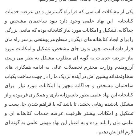
لات
اساسی
که
فرا
راه
گسترش
دادن
عرضه
خدمات
ین
نهاد
علمی
وجود
دارد
نبود
ساختمان
مشخص
و
کیل
و
امکانات
مورد
نیاز
کتابخانه
بوده
که
مانعی
بزرگی
د
کتابخانه
های
دیگر
در
سطح
هر
پوهنحی
بر
سر
راه
مان
ست،
چون
بدون
جای
مشخص،
تشکیل
و
امکانات
مورد
خدمات
به
گونه
ای
مطلوب
مشکل
به
نظر
می
رسد،
زارت
محترم
تحصیلات
عالی
به
ادامه
همکاری
های
ه
پیشین
اش
در
آینده
نزدیک
ما
را
در
جهت
ساخت
یکباب
شخص
و
جداگانه
مجهز
با
امکانات
مورد
نیاز
برای
نهاد
علمی
بطور
دلسوزانه
یاری
و
همکاری
فرموده
و
از
شده
رهایی
بخشد،
تا
باشد
که
با
فراهم
شدن
جا،
بست
و
مکانات
بیشتر
ظرفیت
عرضه
خدمات
کتابخانه
ای
و
را
بلند
برده
و
به
اعتبار
این
نهاد
مهمی
علمی
به
گونه
ای
ش
دهیم
.