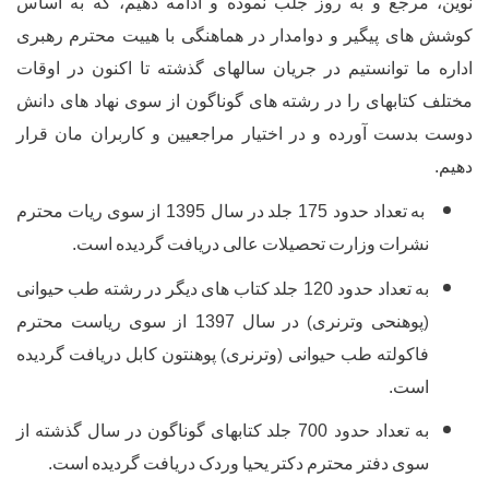
ع
و
به
روز
جلب
نموده
و
ادامه
دهیم،
که
به
اساس
ی
پیگیر
و
دوامدار
در
هماهنگی
با
هییت
محترم
رهبری
انستیم
در
جریان
سالهای
گذشته
تا
اکنون
در
اوقات
بهای
را
در
رشته
های
گوناگون
از
سوی
نهاد
های
دانش
ست
آورده
و
در
اختیار
مراجعیین
و
کاربران
مان
قرار
داد
حدود
175
جلد
در
سال
1395
از
سوی
ریات
محترم
ت
وزارت
تحصیلات
عالی
دریافت
گردیده
است
.
داد
حدود
120
جلد
کتاب
های
دیگر
در
رشته
طب
حیوانی
نحی
وترنری
در
سال
1397
از
سوی
ریاست
محترم
)
ته
طب
حیوانی
وترنری
پوهنتون
کابل
دریافت
گردیده
)
(
.
داد
حدود
700
جلد
کتابهای
گوناگون
در
سال
گذشته
از
دفتر
محترم
دکتر
یحیا
وردک
دریافت
گردیده
است
.