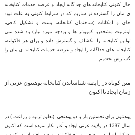
کتابخانه های جداگانه ایجاد و عرضه خدمات کتابخانه
گسترده تر سازیم که در شرایط کنونی به علت نبود
انات (ساختمان کتابخانه، بست و تشکیل کافی،
شخص، کمپیوتر ها و بودجه مورد نیاز) یاد شده نمی
بخانه را انکشاف و گسترش داده و برای هر فاکولته،
ای جداگانه را ایجاد و عرضه خدمات کتابخانه ی مان را
شیم.
در
رابطه
شناساندن
کتابخانه
پوهنتون
غزنی
از
د
تا
اکنون
ای
نخستین
بار
با
دو
پوهنحی
)
تعلیم
تربیه
و
زراعت
(
در
در
ولایت
غزنی
ایجاد
و
آغاز
بکار
نموده
است
که
اکنون
از
دو
پوهنحی
به
پنج
فاکولته
وسعت
یافته
است،
که
سه