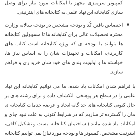
تر
سرمیزی
مجهز
با
امکانات
مورد
نیاز
برای
وصل
ی
کتابخانه
این
نهاد
علمی
به
کتابخانه
های
اینترنیتی
.
صاص
یافتن
کُد
و
بودجه
مشخص
در
بودجه
سالانه
وزارت
م
تحصیلات
عالی
برای
کتابخانه
ها
تا
مسوولین
کتابخانه
وانند
با
بودجه
ی
که
ویژه
کتابخانه
است
کتاب
های
ردی،
امکانات
و
تجهیزات
شان
را
به
اساس
نیاز
ها،
ته
ها
و
اولویت
بندی
های
خود
شان
خریداری
و
فراهم
د
.
دن
امکانات
یاد
شده،
ما
می
توانیم
کتابخانه
این
نهاد
سطح
هر
پوهنخی
انکشاف
داده
و
برای
رشته
های
بر
کتابخانه
های
جداگانه
ایجاد
و
عرضه
خدمات
کتابخانه
ی
رده
تر
سازیم
که
در
شرایط
کنونی
به
علت
نبود
جای
و
د شده مانند
ساختمان
کتابخانه،
بست
و
تشکیل
کافی،
(
خص،
کمپیوتر
ها
و
بودجه
مورد
نیاز
نمی
توانیم
کتابخانه
)