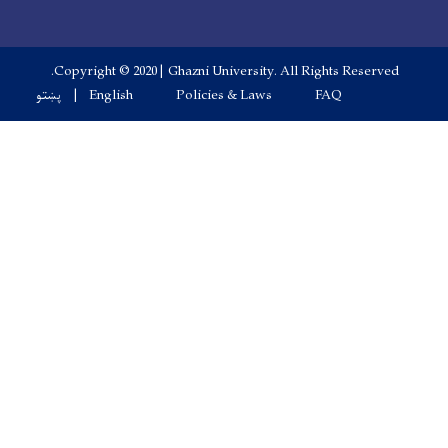
Copyright © 2020 | Ghazni University. All Rights Res
Footer me
FAQ
Policies & Laws
English
پښتو