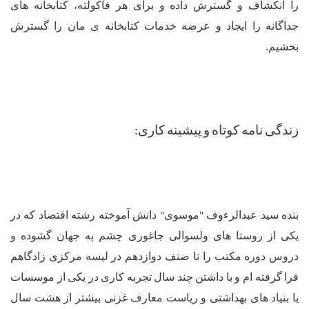
و
گسترش
داده
و
برای
هر
فاکولته،
کتابخانه
های
ایجاد
و
عرضه
خدمات
کتابخانه
ی
مان
را
گسترش
ه
کوتاه
و
پیشینه
کاری
:
بدالرءوف
موسوی
دانش
آموخته
رشته
اقتصاد
که
در
"
"
تا
های
ولسوالی
جاغوری
چشم
به
جهان
گشوده
و
ه
مکتب
را
تا
صنف
دوازدهم
در
لیسه
مرکزی
زادگاهم
م
و
با
داشتن
چند
سال
تجربه
کاری
در
یکی
از
موسسات
بهداشتی
و
ریاست
معارف
غزنی
بیشتر
از
هشت
سال