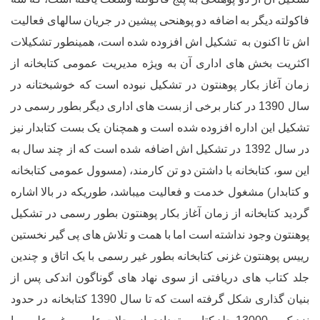
ر
به
اضافه
دو
پوهنحی
پیشین
در
جریان
سالهای
فعالیت
ن
به
تشکیل
اش
افزوده
شده
است،
همینطور
تشکیلات
ش
های
اداری
آن
به
ویژه
مدیریت
عمومی
کتابخانه
از
بکار
پوهنتون
در
تشکیل
نبوده
است
که
خوشبختانه
در
در
کنار
برخی
از
بست
های
اداری
دیگر
بطور
رسمی
در
اداره
افزوده
شده
است
و
همچنان
یک
بست
کتابدار
نیز
13
در
تشکیل
اش
اضافه
شده
است
که
از
چند
سال
به
بخانه
با
داشتن
دو
تن
کارمند،
مسوول
عمومی
کتابخانه
(
شغول
خدمت
و
فعالیت
میباشد،
طوریکه
در
بالا
اشاره
انه
از
زمان
آغاز
بکار
پوهنتون
بطور
رسمی
در
تشکیل
ود
نداشته
است
اما
با
همت
و
تلاش
های
پی
گیر
نخستین
تون
غزنی
کتابخانه
بطور
غیر
رسمی
با
یک
اتاق
و
چندین
ای
دریافتی
از
سوی
نهاد
های
گوناگون
اندکی
پس
از
ی
شکل
گرفته
است
که
تا
سال
1390
کتابخانه
در
حدود