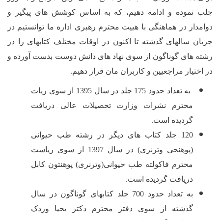
 و ادامه دهیم، که به اساس کوشش های پیگیر و
 هماهنگی با هییت محترم رهبری اداره ما توانستیم در
ای گذشته تا اکنون در اوقات مختلف کتابهای را در
گوناگون از سوی نهاد های دانش دوست بدست آورده و
راجعیین و کاربران مان قرار دهیم.
به تعداد حدود 175 جلد در سال 1395 از سوی ریات
م نشرات وزارت تحصیلات عالی دریافت
ده است.
12 جلد کتاب های دیگر در رشته طب حیوانی
(پوهنحی وترنری) در سال 1397 از سوی ریاست
م فاکولته طب حیوانی(وترنری) پوهنتون کابل
فت گردیده است.
به تعداد حدود 700 جلد کتابهای گوناگون در سال
ه از سوی دفتر محترم دکتر یحیا وردک