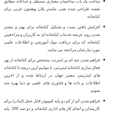
ت
یک
باب
ساختمان
معیاری
مستقل
و
جداگانه
مطابق
طراحی
شده
یعنی
ماستر
پلان
پوهنتون
غزنی
برای
انه
.
یش
یافتن
بست
و
تشکیل
کتابخانه
برای
بهتر
و
بیشتر
روند
عرضه
خدمات
کتابخانه
ای
به
کاربران
و
مراجعیین
انه
که
برای
دریافت
مواد
آموزشی
و
اطلاعات
علمی
نیاز
شان
مراجعه
می
نمایند
.
م
شدن
چند
ام
بی
اینترنت
مشخص
برای
کتابخانه
از
بهر
سازی
کتابخانه
اینترنتی،
تا
بتوانیم
ازین
دریچه
با
کتابخانه
اینترنیتی
معتبر
جهان
در
ارتباط
شده
و
از
اخرین
عات
و
داده
ها
و
فناوری
های
علمی
نو
دنیا
بهره
مند
.
م
شدن
کم
از
کم
دو
پایه
کمپیوتر
قابل
حمل
لبتاپ
برای
)
(
ندان
و
انجام
کار
های
اداری
کتابخانه
و
دو
صد
200
پایه