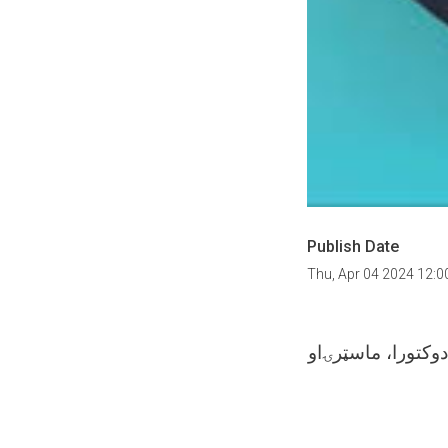
Publish Date
Thu, Apr 04 2024 12:
 کې د ۱۴۰۳هـ.ش کال لپاره د دوکتورا، ماسټرۍاو