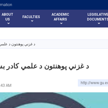
rmation
ABOUT
ACADEMIC
LEGISLATIV
FACULTIES
US
AFFAIRS
DOCUMENT
Skip
to
main
د غزني پوهنتون د علمي 
content
د غزني پوهنتون د علمي کادر بس
http://www.gu.
1:43 AM