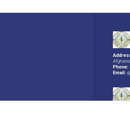
Addres
Afghani
Phone:
Email:
gh
Foot
 Reserved.
FAQ