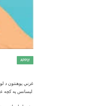
APPLY
لېسانس په کچه علمي کادرونو ته اړتیا لري.