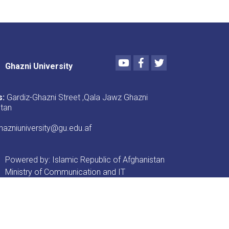
Youtube
Facebook
Twitter
Ghazni University
s:
Gardiz-Ghazni Street ,Qala Jawz Ghazni
stan
azniuniversity@gu.edu.af
Powered by: Islamic Republic of Afghanistan
Ministry of Communication and IT
er menu
Policies & Laws
پښتو
دری