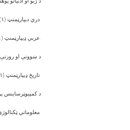
د ژبو او ادبیاتو پوه
•دري دیپارټمنټ (۱) بست.
•عربي ډیپارټمنټ (۱) بست.
د ښوونې او روزنې 
•تاریخ ډیپارټمنټ (۱) بست.
د کمپیوټرساینس پ
•معلوماتي ټکنالوژي ډیپارټمنټ (۱) بست.