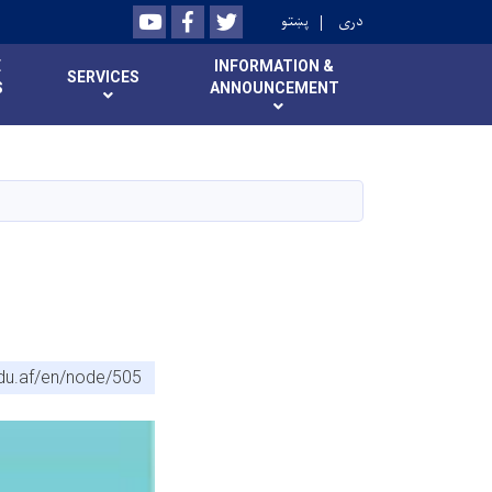
Youtube
Facebook
Twitter
دری
پښتو
E
INFORMATION &
SERVICES
S
ANNOUNCEMENT
edu.af/en/node/505