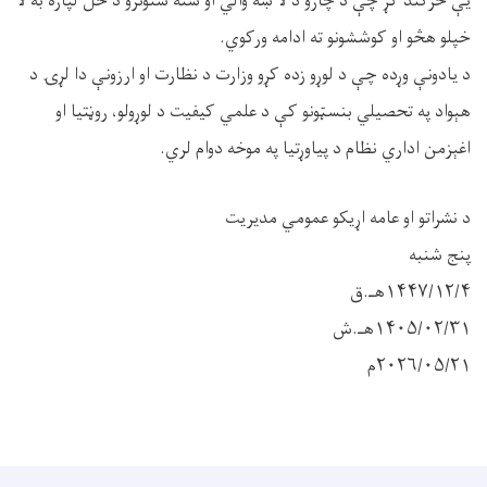
یې څرګند کړ چې د چارو د لا ښه والي او شته ستونزو د حل لپاره به لا
خپلو هڅو او کوششونو ته ادامه ورکوي.
د یادونې وړده چې د لوړو زده کړو وزارت د نظارت او ارزونې دا لړۍ د
هېواد په تحصیلي بنسټونو کې د علمي کیفیت د لوړولو، روڼتیا او
اغېزمن اداري نظام د پیاوړتیا په موخه دوام لري.
د نشراتو او عامه اړیکو عمومي مدیریت
پنج شنبه
۱۴۴۷/۱۲/۴هـ.ق
۱۴۰۵/۰۲/۳۱هـ.ش
۲۰۲۶/۰۵/۲۱م