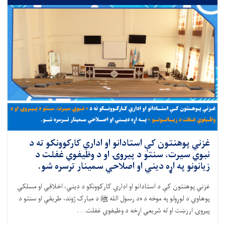
غزني پوهنتون کې استادانو او اداري کارکوونکو ته د
نبوي سیرت، سنتو د پیروۍ او د وظیفوي غفلت د
زیانونو په اړه دیني او اصلاحي سمینار ترسره شو.
غزني پوهنتون کې د استادانو او اداري کارکوونکو د دیني، اخلاقي او مسلکي
پوهاوي د لوړولو په موخه د «د رسول الله ﷺ د مبارک ژوند، طریقې او سنتو د
پیروۍ ارزښت او له شریعي اړخه د وظیفوي غفلت. . .