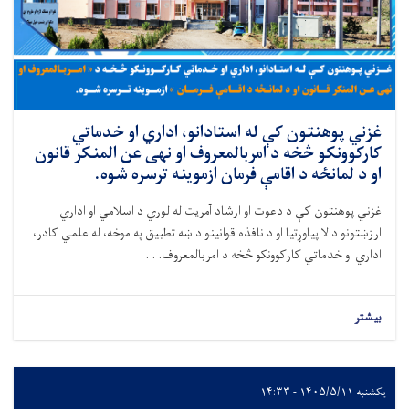
غزني پوهنتون کې له استادانو، اداري او خدماتي
کارکوونکو څخه د امربالمعروف او نهی عن المنکر قانون
او د لمانځه د اقامې فرمان ازموینه ترسره شوه.
غزني پوهنتون کې د دعوت او ارشاد آمریت له لوري د اسلامي او اداري
ارزښتونو د لا پیاوړتیا او د نافذه قوانینو د ښه تطبیق په موخه، له علمي کادر،
اداري او خدماتي کارکوونکو څخه د امربالمعروف. . .
بیشتر
یکشنبه ۱۴۰۵/۵/۱۱ - ۱۴:۳۳