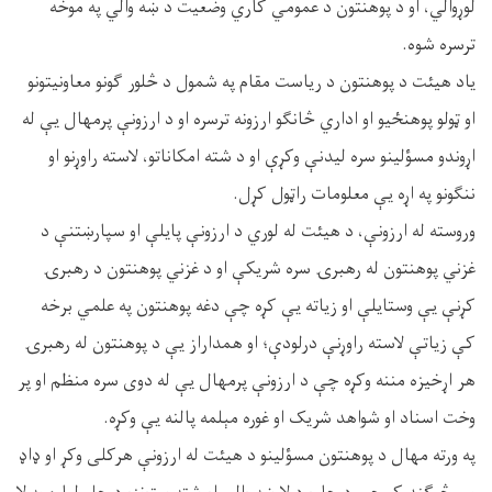
لوړوالي، او د پوهنتون د عمومي کاري وضعیت د ښه والي په موخه
ترسره شوه.
یاد هیئت د پوهنتون د ریاست مقام په شمول د څلور ګونو معاونیتونو
او ټولو پوهنځیو او اداري څانګو ارزونه ترسره او د ارزونې پرمهال یې له
اړوندو مسؤلینو سره لیدنې وکړې او د شته امکاناتو، لاسته راوړنو او
ننګونو په اړه یې معلومات راټول کړل.
وروسته له ارزونې، د هیئت له لوري د ارزونې پایلې او سپارښتنې د
غزني پوهنتون له رهبرۍ سره شریکې او د غزني پوهنتون د رهبرۍ
کړنې یې وستایلې او زیاته یې کړه چې دغه پوهنتون په علمي برخه
کې زیاتې لاسته راوړنې درلودې؛ او همداراز یې د پوهنتون له رهبرۍ
هر اړخیزه مننه وکړه چې د ارزونې پرمهال یې له دوی سره منظم او پر
وخت اسناد او شواهد شریک او غوره مېلمه پالنه یې وکړه.
په ورته مهال د پوهنتون مسؤلینو د هیئت له ارزونې هرکلی وکړ او ډاډ