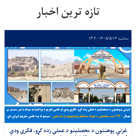
تازه ترین اخبار
سه‌شنبه ۱۴۰۵/۵/۱۳ - ۱۴:۲
غزني پوهنتون د محصلینو د عملي زده کړو، فکري ودې