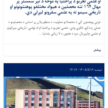
او علمي تجربو د پراختیا په موخه د تیر سمستر پر
مهال ۱۶۴ تنه محصلین د هیواد مختلفو پوهنتونونو او
تاریخي سیمو ته په علمي سفرونو لیږلي دي.
غزني پوهنتون کې د محصلانو معاونیت د منظم پلان پر اساس د محصلینو د
عملي زده‌کړو، فکري ودې، علمي تجربو د پراختیا او له ټولنې، تاریخي میراثونو
او علمي چاپېریال سره د هغوی د لا زیاتې بلدتیا. . .
بیشتر
دوشنبه ۱۴۰۵/۵/۱۲ - ۱۴:۱۷