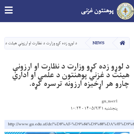
پوهنتون
غزنی
Skip
to
main
صفحه اصلی
NEWS
د لوړو زده کړو وزارت د نظارت او ارزونې هیئت د غزن
content
د لوړو زده کړو وزارت د نظارت او ارزونې
هیئت د غزني پوهنتون د علمي او اداري
چارو هر اړخیزه ارزونه ترسره کړه.
gu_user1
پنجشنبه ۱۴۰۵/۲/۳۱ - ۱۰:۲۴
http://www.gu.edu.af/dr/%D8%AF-%D9%84%D9%88%DA