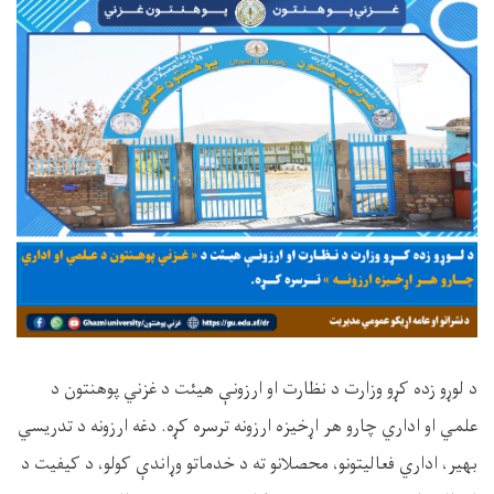
د لوړو زده کړو وزارت د نظارت او ارزونې هیئت د غزني پوهنتون د
علمي او اداري چارو هر اړخیزه ارزونه ترسره کړه. دغه ارزونه د تدریسي
بهیر، اداري فعالیتونو، محصلانو ته د خدماتو وړاندې کولو، د کیفیت د